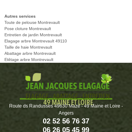
Autres services
Toute de pelouse Montrevault
Pose cloture Montrevault
Entretien de jardin Montrevault
Elagage arbre Montrevault 49110
Taille de haie Montrevault
Abattage arbre Montrevault
Etêtage arbre Montrevault
Route ds Randusses 49630 Mazé - 49 Maine et Loire -
Angers
02 52 56 76 37
06 26 05 45 99