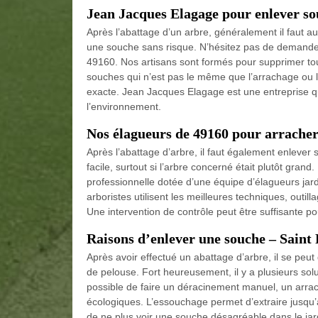
Jean Jacques Elagage pour enlever so
Après l’abattage d’un arbre, généralement il faut 
une souche sans risque. N’hésitez pas de demande
49160. Nos artisans sont formés pour supprimer t
souches qui n’est pas le même que l’arrachage ou l
exacte. Jean Jacques Elagage est une entreprise qui
l’environnement.
Nos élagueurs de 49160 pour arracher
Après l’abattage d’arbre, il faut également enlever 
facile, surtout si l’arbre concerné était plutôt grand.
professionnelle dotée d’une équipe d’élagueurs jar
arboristes utilisent les meilleures techniques, outil
Une intervention de contrôle peut être suffisante po
Raisons d’enlever une souche – Saint
Après avoir effectué un abattage d’arbre, il se peut 
de pelouse. Fort heureusement, il y a plusieurs solut
possible de faire un déracinement manuel, un arr
écologiques. L’essouchage permet d’extraire jusqu’a
de ne plus voir une souche désagréable dans le jar