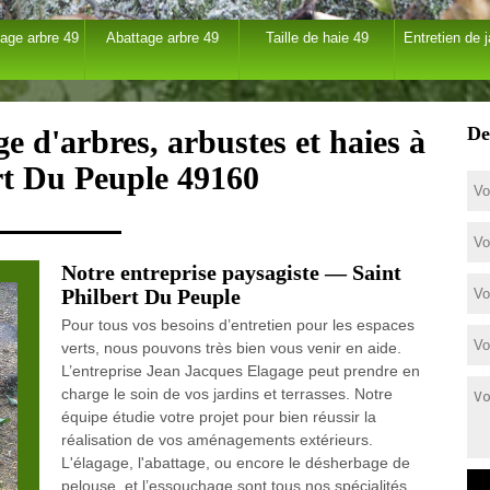
age arbre 49
Abattage arbre 49
Taille de haie 49
Entretien de j
De
e d'arbres, arbustes et haies à
rt Du Peuple 49160
Notre entreprise paysagiste — Saint
Philbert Du Peuple
Pour tous vos besoins d’entretien pour les espaces
verts, nous pouvons très bien vous venir en aide.
L’entreprise Jean Jacques Elagage peut prendre en
charge le soin de vos jardins et terrasses. Notre
équipe étudie votre projet pour bien réussir la
réalisation de vos aménagements extérieurs.
L'élagage, l'abattage, ou encore le désherbage de
pelouse, et l’essouchage sont tous nos spécialités.