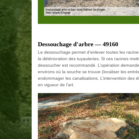
Dessouchage d'arbre — 49160
Le dessouchage permet d’enlever toutes les racines 
la détérioration des tuyauteries. Si ces racines me
dessoucher est recommandé. L’opération demande l’ut
environs où la souche se trouve (localiser les entré
endommager les canalisations. L’intervention des é
en vigueur de l’art.