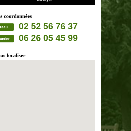
s coordonnées
02 52 56 76 37
reau
06 26 05 45 99
antier
us localiser