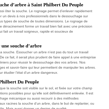
uche d’arbre à Saint Philbert Du Peuple
aussi ôter la souche. Le rognage permet d’enlever rapidement
r un devis à nos professionnels dans le dessouchage sur
ous types de souche de toutes dimensions. Le rognage de
e déracinement forme un travail bien fait avec une précision
 fait un travail soigneux, rapide et soucieux de
 une souche d’arbre
sa souche. Essoucher un arbre n’est pas du tout un travail
 De ce fait, il serait plus prudent de faire appel à une entreprise
diniers pour réussir le dessouchage des vos arbres. Nos
lages et savoir-faire qui leur permettent de manipuler les arbres.
ur étudier l’état d’un arbre dangereux.
 Philbert Du Peuple
que la souche soit visible sur le sol, et fixée sur votre champ
ions possibles pour qu’elle soit définitivement enlevée. Il est
achage mécanique ou aussi recourir à des méthodes
ux racines la souche d’un arbre, dans le but de replanter, ou
din. Mais aussi donner un design de qualité.