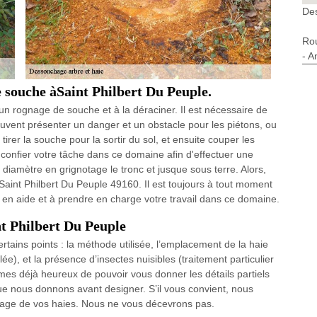
Des
Ro
- A
e souche àSaint Philbert Du Peuple.
 un rognage de souche et à la déraciner. Il est nécessaire de
vent présenter un danger et un obstacle pour les piétons, ou
 tirer la souche pour la sortir du sol, et ensuite couper les
à confier votre tâche dans ce domaine afin d'effectuer une
 diamètre en grignotage le tronc et jusque sous terre. Alors,
aint Philbert Du Peuple 49160. Il est toujours à tout moment
r en aide et à prendre en charge votre travail dans ce domaine.
nt Philbert Du Peuple
rtains points : la méthode utilisée, l’emplacement de la haie
lée), et la présence d’insectes nuisibles (traitement particulier
mes déjà heureux de pouvoir vous donner les détails partiels
que nous donnons avant designer. S’il vous convient, nous
age de vos haies. Nous ne vous décevrons pas.