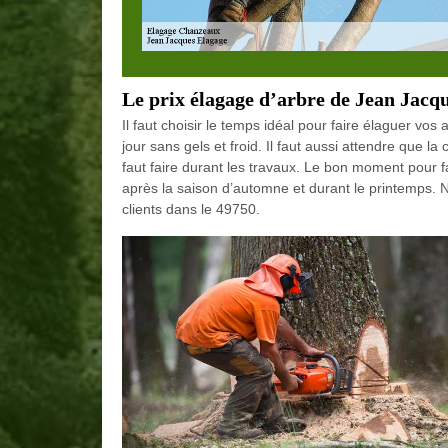
Le prix élagage d’arbre de Jean Jacq
Il faut choisir le temps idéal pour faire élaguer vos a
jour sans gels et froid. Il faut aussi attendre que la
faut faire durant les travaux. Le bon moment pour 
après la saison d’automne et durant le printemps. Nou
clients dans le 49750.