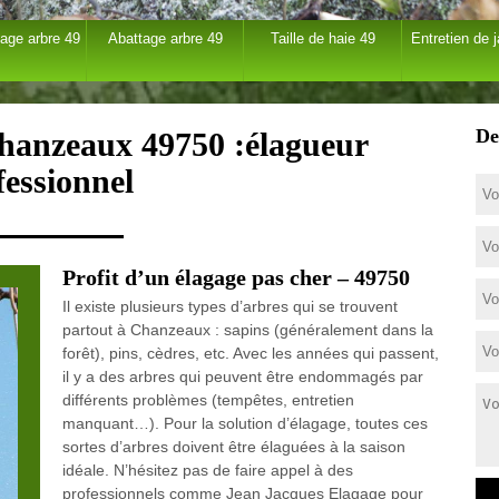
age arbre 49
Abattage arbre 49
Taille de haie 49
Entretien de j
De
Chanzeaux 49750 :élagueur
fessionnel
Profit d’un élagage pas cher – 49750
Il existe plusieurs types d’arbres qui se trouvent
partout à Chanzeaux : sapins (généralement dans la
forêt), pins, cèdres, etc. Avec les années qui passent,
il y a des arbres qui peuvent être endommagés par
différents problèmes (tempêtes, entretien
manquant…). Pour la solution d’élagage, toutes ces
sortes d’arbres doivent être élaguées à la saison
idéale. N’hésitez pas de faire appel à des
professionnels comme Jean Jacques Elagage pour