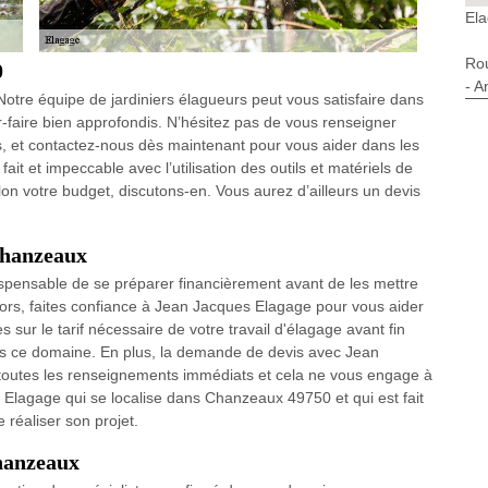
El
Ro
0
- A
otre équipe de jardiniers élagueurs peut vous satisfaire dans
ir-faire bien approfondis. N’hésitez pas de vous renseigner
 et contactez-nous dès maintenant pour vous aider dans les
it et impeccable avec l’utilisation des outils et matériels de
lon votre budget, discutons-en. Vous aurez d’ailleurs un devis
Chanzeaux
indispensable de se préparer financièrement avant de les mettre
lors, faites confiance à Jean Jacques Elagage pour vous aider
 sur le tarif nécessaire de votre travail d'élagage avant fin
ans ce domaine. En plus, la demande de devis avec Jean
 toutes les renseignements immédiats et cela ne vous engage à
es Elagage qui se localise dans Chanzeaux 49750 et qui est fait
e réaliser son projet.
Chanzeaux