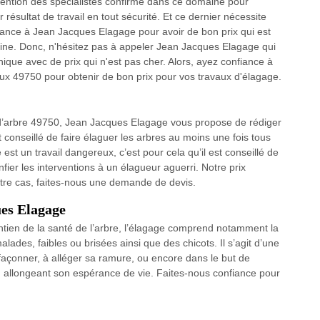
vention des spécialistes confirmé dans ce domaine pour
résultat de travail en tout sécurité. Et ce dernier nécessite
nfiance à Jean Jacques Elagage pour avoir de bon prix qui est
aine. Donc, n'hésitez pas à appeler Jean Jacques Elagage qui
que avec de prix qui n'est pas cher. Alors, ayez confiance à
x 49750 pour obtenir de bon prix pour vos travaux d'élagage.
e d’arbre 49750, Jean Jacques Elagage vous propose de rédiger
 conseillé de faire élaguer les arbres au moins une fois tous
st un travail dangereux, c’est pour cela qu’il est conseillé de
nfier les interventions à un élagueur aguerri. Notre prix
otre cas, faites-nous une demande de devis.
ues Elagage
aintien de la santé de l’arbre, l’élagage comprend notamment la
ades, faibles ou brisées ainsi que des chicots. Il s’agit d’une
 façonner, à alléger sa ramure, ou encore dans le but de
n allongeant son espérance de vie. Faites-nous confiance pour