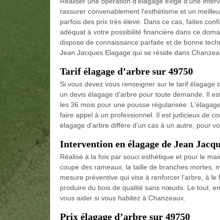
Réaliser une opération d'élagage exige d'une inter
rassurer convenablement l'esthétisme et un meilleur 
parfois des prix très élevé. Dans ce cas, faites co
adéquat à votre possibilité financière dans ce dom
dispose de connaissance parfaite et de bonne techni
Jean Jacques Elagage qui se réside dans Chanzeau
Tarif élagage d’arbre sur 49750
Si vous devez vous renseigner sur le tarif élagag
un devis élagage d’arbre pour toute demande. Il est
les 36 mois pour une pousse régularisée. L'élagage e
faire appel à un professionnel. Il est judicieux de co
élagage d’arbre diffère d’un cas à un autre, pour v
Intervention en élagage de Jean Jacq
Réalisé à la fois par souci esthétique et pour le m
coupe des rameaux, la taille de branches mortes, mal
mesure préventive qui vise à renforcer l’arbre, à le
produire du bois de qualité sans nœuds. Le tout, e
vous aider si vous habitez à Chanzeaux.
Prix élagage d’arbre sur 49750