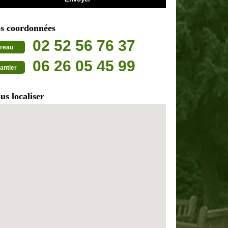
s coordonnées
02 52 56 76 37
reau
06 26 05 45 99
antier
us localiser