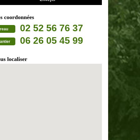
s coordonnées
02 52 56 76 37
reau
06 26 05 45 99
antier
us localiser