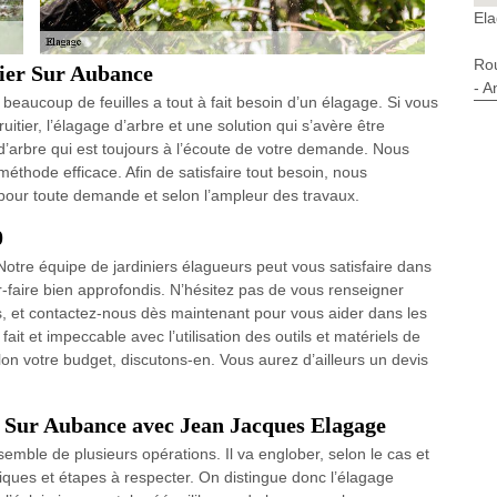
Ela
Ro
lier Sur Aubance
- A
aucoup de feuilles a tout à fait besoin d’un élagage. Si vous
itier, l’élagage d’arbre et une solution qui s’avère être
’arbre qui est toujours à l’écoute de votre demande. Nous
éthode efficace. Afin de satisfaire tout besoin, nous
 pour toute demande et selon l’ampleur des travaux.
0
otre équipe de jardiniers élagueurs peut vous satisfaire dans
ir-faire bien approfondis. N’hésitez pas de vous renseigner
 et contactez-nous dès maintenant pour vous aider dans les
it et impeccable avec l’utilisation des outils et matériels de
lon votre budget, discutons-en. Vous aurez d’ailleurs un devis
r Sur Aubance avec Jean Jacques Elagage
semble de plusieurs opérations. Il va englober, selon le cas et
hniques et étapes à respecter. On distingue donc l’élagage