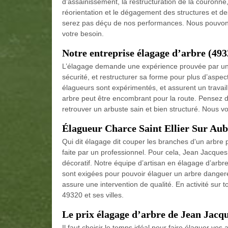
d’assainissement, la restructuration de la couronne, 
réorientation et le dégagement des structures et d
serez pas déçu de nos performances. Nous pouvons 
votre besoin.
Notre entreprise élagage d’arbre (493
L’élagage demande une expérience prouvée par un él
sécurité, et restructurer sa forme pour plus d’aspe
élagueurs sont expérimentés, et assurent un travail
arbre peut être encombrant pour la route. Pensez d
retrouver un arbuste sain et bien structuré. Nous vo
Élagueur Charce Saint Ellier Sur Au
Qui dit élagage dit couper les branches d'un arbre p
faite par un professionnel. Pour cela, Jean Jacques 
décoratif. Notre équipe d’artisan en élagage d’arb
sont exigées pour pouvoir élaguer un arbre danger
assure une intervention de qualité. En activité sur
49320 et ses villes.
Le prix élagage d’arbre de Jean Jacq
Il faut choisir le temps idéal pour faire élaguer vos a