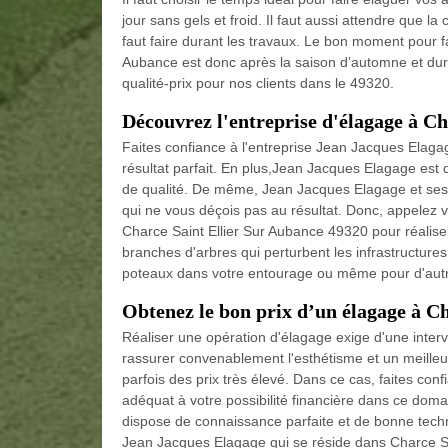
jour sans gels et froid. Il faut aussi attendre que la
faut faire durant les travaux. Le bon moment pour f
Aubance est donc après la saison d’automne et duran
qualité-prix pour nos clients dans le 49320.
Découvrez l'entreprise d'élagage à C
Faites confiance à l'entreprise Jean Jacques Elagage
résultat parfait. En plus,Jean Jacques Elagage est 
de qualité. De même, Jean Jacques Elagage et ses é
qui ne vous déçois pas au résultat. Donc, appelez v
Charce Saint Ellier Sur Aubance 49320 pour réaliser 
branches d'arbres qui perturbent les infrastructure
poteaux dans votre entourage ou même pour d'autr
Obtenez le bon prix d’un élagage à C
Réaliser une opération d'élagage exige d'une inter
rassurer convenablement l'esthétisme et un meilleur 
parfois des prix très élevé. Dans ce cas, faites co
adéquat à votre possibilité financière dans ce dom
dispose de connaissance parfaite et de bonne techni
Jean Jacques Elagage qui se réside dans Charce Sa