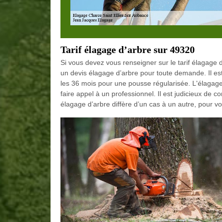
Tarif élagage d’arbre sur 49320
Si vous devez vous renseigner sur le tarif élagag
un devis élagage d’arbre pour toute demande. Il est
les 36 mois pour une pousse régularisée. L'élagage e
faire appel à un professionnel. Il est judicieux de co
élagage d’arbre diffère d’un cas à un autre, pour v