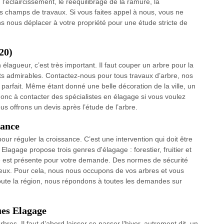
l’éclaircissement, le rééquilibrage de la ramure, la
es champs de travaux. Si vous faites appel à nous, vous ne
nous déplacer à votre propriété pour une étude stricte de
20)
agueur, c’est très important. Il faut couper un arbre pour la
cts admirables. Contactez-nous pour tous travaux d’arbre, nos
 parfait. Même étant donné une belle décoration de la ville, un
onc à contacter des spécialistes en élagage si vous voulez
us offrons un devis après l’étude de l’arbre.
bance
our réguler la croissance. C’est une intervention qui doit être
Elagage propose trois genres d'élagage : forestier, fruitier et
re est présente pour votre demande. Des normes de sécurité
eux. Pour cela, nous nous occupons de vos arbres et vous
 toute la région, nous répondons à toutes les demandes sur
ues Elagage
rbres. Il faut d’abord laisser se passer l’hiver, autrement dit, un