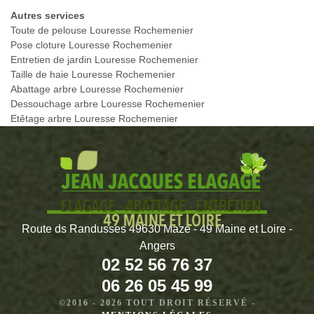
Autres services
Toute de pelouse Louresse Rochemenier
Pose cloture Louresse Rochemenier
Entretien de jardin Louresse Rochemenier
Taille de haie Louresse Rochemenier
Abattage arbre Louresse Rochemenier
Dessouchage arbre Louresse Rochemenier
Etêtage arbre Louresse Rochemenier
Route ds Randusses 49630 Mazé - 49 Maine et Loire -
Angers
02 52 56 76 37
06 26 05 45 99
©2016 - 2026 TOUT DROIT RÉSERVÉ -