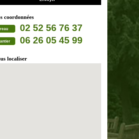
s coordonnées
02 52 56 76 37
reau
06 26 05 45 99
antier
us localiser