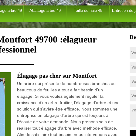
age arbre 49
Abattage arbre 49
Taille de haie 49
Entretien de j
De
Montfort 49700 :élagueur
fessionnel
Élagage pas cher sur Montfort
Un arbre qui présente de nombreuses branches ou
beaucoup de feuilles a tout à fait besoin d’un
élagage. Si vous voulez également réguler la
croissance d’un arbre fruitier, l’élagage d’arbre et une
solution qui s’avère être efficace. Nous sommes une
entreprise en élagage d’arbre qui est toujours à
l’écoute de votre demande. Nous prenons soin de
réaliser tout élagage d’arbre avec méthode efficace.
Afin de satisfaire tout besoin, nous intervenons avec