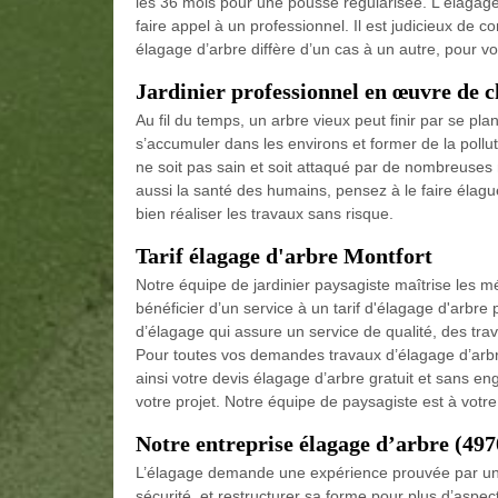
les 36 mois pour une pousse régularisée. L'élagage e
faire appel à un professionnel. Il est judicieux de co
élagage d’arbre diffère d’un cas à un autre, pour v
Jardinier professionnel en œuvre de 
Au fil du temps, un arbre vieux peut finir par se plan
s’accumuler dans les environs et former de la pollut
ne soit pas sain et soit attaqué par de nombreuses 
aussi la santé des humains, pensez à le faire élag
bien réaliser les travaux sans risque.
Tarif élagage d'arbre Montfort
Notre équipe de jardinier paysagiste maîtrise les 
bénéficier d’un service à un tarif d'élagage d'arbr
d’élagage qui assure un service de qualité, des tra
Pour toutes vos demandes travaux d’élagage d’ar
ainsi votre devis élagage d’arbre gratuit et sans e
votre projet. Notre équipe de paysagiste est à votre
Notre entreprise élagage d’arbre (497
L’élagage demande une expérience prouvée par un él
sécurité, et restructurer sa forme pour plus d’aspe