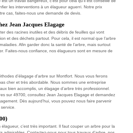
st un travail dangereux, c’est pour cela qu’il est conseillé de
nfier les interventions à un élagueur aguerri. Notre prix
otre cas, faites-nous une demande de devis.
chez Jean Jacques Elagage
ter des racines inutiles et des débris de feuilles qui vont
ion et des déchets partout. Pour cela, il est normal que l’arbre
maladies. Afin garder donc la santé de l’arbre, mais surtout
uer. Faites-nous confiance, nos élagueurs sont en mesure de
méthodes d’élagage d’arbre sur Montfort. Nous vous ferons
e pas cher et très abordable. Nous sommes une entreprise
vaux bien accomplis, un élagage d’arbre très professionnel.
bres sur 49700, consultez Jean Jacques Elagage et demandez
ngagement. Dès aujourd’hui, vous pouvez nous faire parvenir
 service.
00)
agueur, c’est très important. Il faut couper un arbre pour la
cts admirables. Contactez-nous pour tous travaux d’arbre, nos