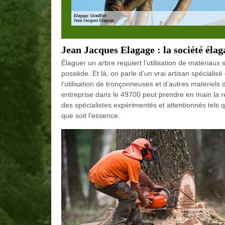
Jean Jacques Elagage : la société éla
Élaguer un arbre requiert l’utilisation de matériau
possède. Et là, on parle d’un vrai artisan spécialis
l’utilisation de tronçonneuses et d’autres matérie
entreprise dans le 49700 peut prendre en main la ré
des spécialistes expérimentés et attentionnés tels q
que soit l'essence.