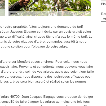
Ela
Ro
- A
r votre propriété, faites toujours une demande de tarif
ez Jean Jacques Elagage sont écrits sur un devis gratuit selon
age a sa difficulté, ainsi chaque tâche n’a pas le même tarif. Le
tarifs de votre élagage d’arbre, demandez aussitôt à notre
et une solution pour l’élagage de votre arbre.
’arbre sur Montfort et ses environs. Pour cela, nous nous
savoir-faire. Fervents et compétents, nous pouvons vous faire
d’arbre prendra soin de vos arbres, quels que soient leur taille
 trop dangereux, nous disposons des techniques efficaces pour
 de vos arbres sera bien assuré et réalisé selon les normes.
e d’arbre 49700, Jean Jacques Elagage vous propose de rédiger
 conseillé de faire élaguer les arbres au moins une fois tous