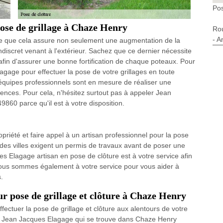
Pos
pose de grillage à Chaze Henry
Ro
- A
arce que cela assure non seulement une augmentation de la
ndiscret venant à l'extérieur. Sachez que ce dernier nécessite
fin d'assurer une bonne fortification de chaque poteaux. Pour
agage pour effectuer la pose de votre grillages en toute
 équipes professionnels sont en mesure de réaliser une
igences. Pour cela, n'hésitez surtout pas à appeler Jean
60 parce qu'il est à votre disposition.
opriété et faire appel à un artisan professionnel pour la pose
rt des villes exigent un permis de travaux avant de poser une
ues Elagage artisan en pose de clôture est à votre service afin
e. Nous sommes également à votre service pour vous aider à
.
r pose de grillage et clôture à Chaze Henry
fectuer la pose de grillage et clôture aux alentours de votre
de Jean Jacques Elagage qui se trouve dans Chaze Henry