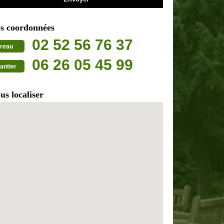
s coordonnées
02 52 56 76 37
reau
06 26 05 45 99
antier
us localiser