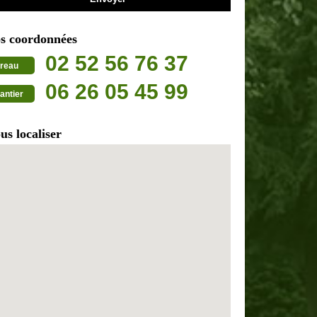
s coordonnées
02 52 56 76 37
reau
06 26 05 45 99
antier
us localiser