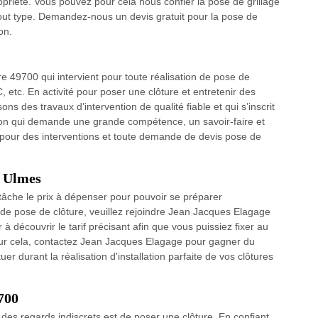
ropriété. Vous pouvez pour cela nous confier la pose de grillage
tout type. Demandez-nous un devis gratuit pour la pose de
on.
e 49700 qui intervient pour toute réalisation de pose de
C, etc. En activité pour poser une clôture et entretenir des
ons des travaux d’intervention de qualité fiable et qui s’inscrit
tion qui demande une grande compétence, un savoir-faire et
pour des interventions et toute demande de devis pose de
s Ulmes
e tâche le prix à dépenser pour pouvoir se préparer
l de pose de clôture, veuillez rejoindre Jean Jacques Elagage
 découvrir le tarif précisant afin que vous puissiez fixer au
our cela, contactez Jean Jacques Elagage pour gagner du
r durant la réalisation d'installation parfaite de vos clôtures
9700
 des regards indiscrets est de poser une clôture. En confiant