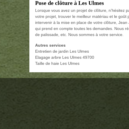
Pose de clôture à Les Ulmes
Lorsque vous avez un projet de clôture, n’hésitez 
votre projet, trouver le meilleur matériau et le goût
intervenir à la mise en place de votre clôture, Jea
qui prend en compte toutes les demandes. Nous réali
de palissade, etc. Nous sommes à votre service.
Autres services
Entretien de jardin Les Ulmes
Elagage arbre Les Ulmes 49700
Taille de haie Les Ulmes