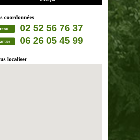
s coordonnées
02 52 56 76 37
reau
06 26 05 45 99
antier
us localiser