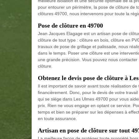
meilleure isolation et une sécurité optimale de la p
pour entourer un périmètre, la pose de clôture de 
clôtures 49700, nous intervenons pour toute la régi
Pose de clôture en 49700
Jean Jacques Elagage est un artisan pose de clôtur
clôture de tout type : clôture en bois, clôture en PV
travaux de pose de grillage et palissade, nous réalis
dans le temps. Poser une clôture est une interven
une grande précision. Vous pouvez nous contacter 
clôture.
Obtenez le devis pose de clôture à Le
Il est important de savoir avant toute réalisation d
financièrement. Donc, pour le devis de votre travai
qui se siège dans Les Ulmes 49700 pour vous aider à
prix. Rien ne vous engage en optant ce service. P
temps et bien se préparer sur les dépenses à effectue
en toute assurance.
Artisan en pose de clôture sur tout 4
La meilleure façon de protéger toute propriété hors