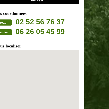
s coordonnées
02 52 56 76 37
reau
06 26 05 45 99
antier
us localiser