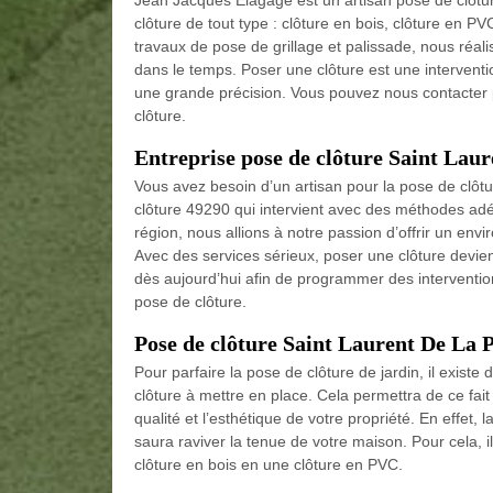
Jean Jacques Elagage est un artisan pose de clôtur
clôture de tout type : clôture en bois, clôture en PV
travaux de pose de grillage et palissade, nous réalis
dans le temps. Poser une clôture est une interven
une grande précision. Vous pouvez nous contacter 
clôture.
Entreprise pose de clôture Saint Laur
Vous avez besoin d’un artisan pour la pose de clô
clôture 49290 qui intervient avec des méthodes ad
région, nous allions à notre passion d’offrir un env
Avec des services sérieux, poser une clôture devien
dès aujourd’hui afin de programmer des intervention
pose de clôture.
Pose de clôture Saint Laurent De La P
Pour parfaire la pose de clôture de jardin, il existe
clôture à mettre en place. Cela permettra de ce fait
qualité et l’esthétique de votre propriété. En effet,
saura raviver la tenue de votre maison. Pour cela, i
clôture en bois en une clôture en PVC.