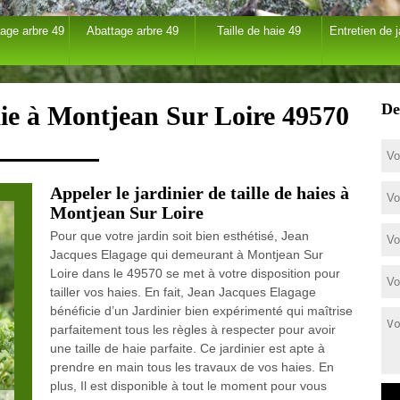
age arbre 49
Abattage arbre 49
Taille de haie 49
Entretien de j
De
haie à Montjean Sur Loire 49570
Appeler le jardinier de taille de haies à
Montjean Sur Loire
Pour que votre jardin soit bien esthétisé, Jean
Jacques Elagage qui demeurant à Montjean Sur
Loire dans le 49570 se met à votre disposition pour
tailler vos haies. En fait, Jean Jacques Elagage
bénéficie d’un Jardinier bien expérimenté qui maîtrise
parfaitement tous les règles à respecter pour avoir
une taille de haie parfaite. Ce jardinier est apte à
prendre en main tous les travaux de vos haies. En
plus, Il est disponible à tout le moment pour vous