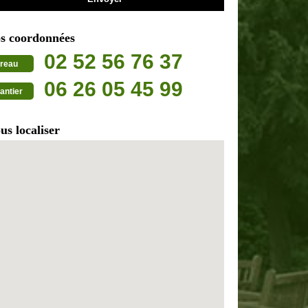
s coordonnées
02 52 56 76 37
reau
06 26 05 45 99
antier
us localiser