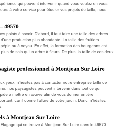
expérience qui peuvent intervenir quand vous voulez en vous
urs à votre service pour étudier vos projets de taille, nous
r – 49570
ues points à savoir. D'abord, il faut faire une taille des arbres
 d’une production plus abondante. La taille des fruitiers
à pépin ou à noyau. En effet, la formation des bourgeons est
rt plus de soin qu’un arbre à fleurs. De plus, la taille de ces deux
ysagiste professionnel à Montjean Sur Loire
x yeux, n'hésitez pas à contacter notre entreprise taille de
e, nos paysagistes peuvent intervenir dans tout ce qui
rapide à mettre en œuvre afin de vous donner entière
portant, car il donne l’allure de votre jardin. Donc, n'hésitez
s.
nels à Montjean Sur Loire
s Elagage qui se trouve à Montjean Sur Loire dans le 49570