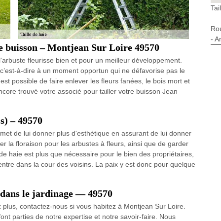
Tai
Ro
- A
e buisson – Montjean Sur Loire 49570
l'arbuste fleurisse bien et pour un meilleur développement.
, c’est-à-dire à un moment opportun qui ne défavorise pas le
l est possible de faire enlever les fleurs fanées, le bois mort et
ncore trouvé votre associé pour tailler votre buisson Jean
(s) – 49570
permet de lui donner plus d'esthétique en assurant de lui donner
 la floraison pour les arbustes à fleurs, ainsi que de garder
 de haie est plus que nécessaire pour le bien des propriétaires,
e entre dans la cour des voisins. La paix y est donc pour quelque
el dans le jardinage — 49570
z plus, contactez-nous si vous habitez à Montjean Sur Loire.
ont parties de notre expertise et notre savoir-faire. Nous