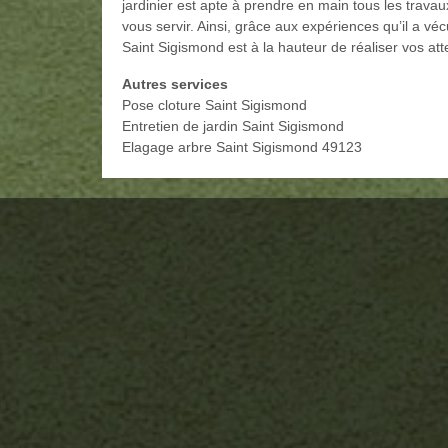
jardinier est apte à prendre en main tous les travau
vous servir. Ainsi, grâce aux expériences qu’il a v
Saint Sigismond est à la hauteur de réaliser vos att
Autres services
Pose cloture Saint Sigismond
Entretien de jardin Saint Sigismond
Elagage arbre Saint Sigismond 49123