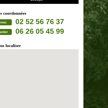
s coordonnées
02 52 56 76 37
reau
06 26 05 45 99
antier
us localiser