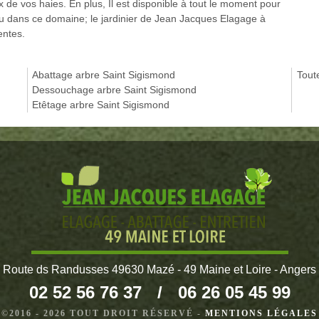
x de vos haies. En plus, Il est disponible à tout le moment pour
écu dans ce domaine; le jardinier de Jean Jacques Elagage à
entes.
Abattage arbre Saint Sigismond
Tout
Dessouchage arbre Saint Sigismond
Etêtage arbre Saint Sigismond
Route ds Randusses 49630 Mazé - 49 Maine et Loire - Angers
02 52 56 76 37
/
06 26 05 45 99
©2016 - 2026 TOUT DROIT RÉSERVÉ -
MENTIONS LÉGALES