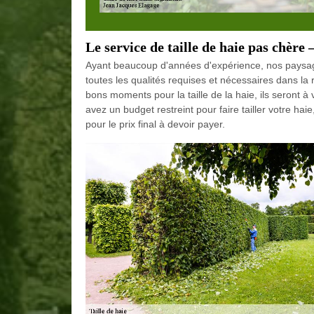
Le service de taille de haie pas chère 
Ayant beaucoup d'années d'expérience, nos paysagist
toutes les qualités requises et nécessaires dans la ré
bons moments pour la taille de la haie, ils seront à
avez un budget restreint pour faire tailler votre ha
pour le prix final à devoir payer.