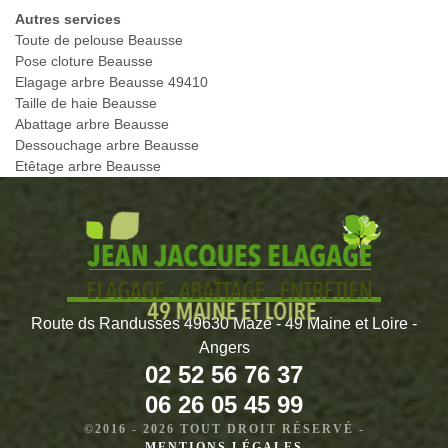
Autres services
Toute de pelouse Beausse
Pose cloture Beausse
Elagage arbre Beausse 49410
Taille de haie Beausse
Abattage arbre Beausse
Dessouchage arbre Beausse
Etêtage arbre Beausse
Route ds Randusses 49630 Mazé - 49 Maine et Loire -
Angers
02 52 56 76 37
06 26 05 45 99
©2016 - 2026 TOUT DROIT RÉSERVÉ -
MENTIONS LÉGALES