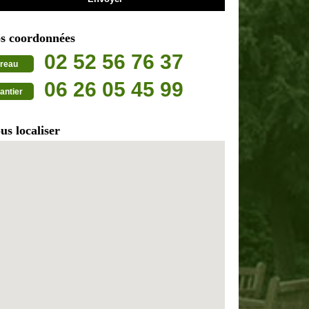
s coordonnées
02 52 56 76 37
reau
06 26 05 45 99
antier
us localiser