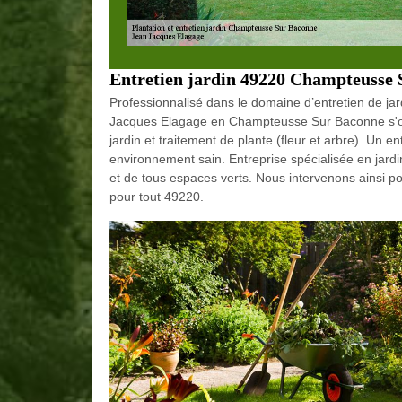
Entretien jardin 49220 Champteusse
Professionnalisé dans le domaine d’entretien de jar
Jacques Elagage en Champteusse Sur Baconne s'occu
jardin et traitement de plante (fleur et arbre). Un 
environnement sain. Entreprise spécialisée en jardi
et de tous espaces verts. Nous intervenons ainsi p
pour tout 49220.