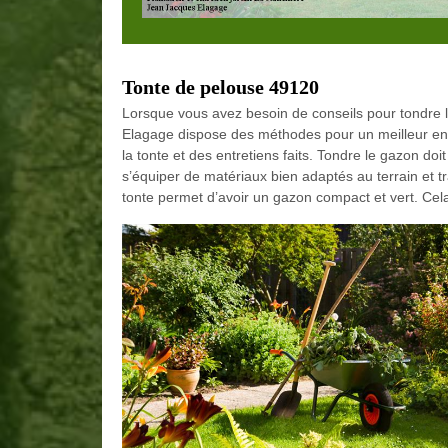
Tonte de pelouse 49120
Lorsque vous avez besoin de conseils pour tondre 
Elagage dispose des méthodes pour un meilleur entr
la tonte et des entretiens faits. Tondre le gazon doi
s’équiper de matériaux bien adaptés au terrain et 
tonte permet d’avoir un gazon compact et vert. Ce