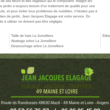
n, de ses fleurs et des végétaux qui le composent. Malgré les
, le jardin a toujours besoin d’un traitement de qualité pour une
ts, et pour éviter tous problèmes de nuisibles, n’hésitez pas à
ien de jardin, Jean Jacques Elagage est votre service. En
its à utiliser ne doivent pas être négligés.
Taille de haie La Jumelliere
Etêt
Abattage arbre La Jumelliere
Dessouchage arbre La Jumelliere
Route ds Randusses 49630 Mazé - 49 Maine et Loire - Angers