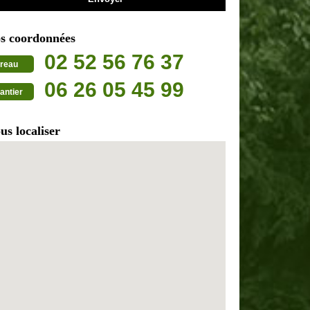
s coordonnées
02 52 56 76 37
reau
06 26 05 45 99
antier
us localiser