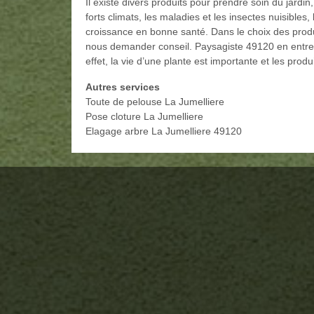
Il existe divers produits pour prendre soin du jardi
forts climats, les maladies et les insectes nuisibles
croissance en bonne santé. Dans le choix des produi
nous demander conseil. Paysagiste 49120 en entret
effet, la vie d’une plante est importante et les produ
Autres services
Toute de pelouse La Jumelliere
Pose cloture La Jumelliere
Elagage arbre La Jumelliere 49120