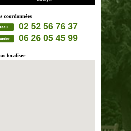
s coordonnées
02 52 56 76 37
reau
06 26 05 45 99
antier
us localiser