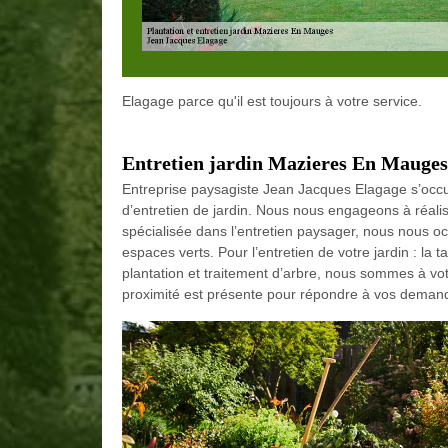
Elagage parce qu'il est toujours à votre service.
Entretien jardin Mazieres En Mauges
Entreprise paysagiste Jean Jacques Elagage s’occ
d’entretien de jardin. Nous nous engageons à réalis
spécialisée dans l’entretien paysager, nous nous oc
espaces verts. Pour l’entretien de votre jardin : la t
plantation et traitement d’arbre, nous sommes à vo
proximité est présente pour répondre à vos deman