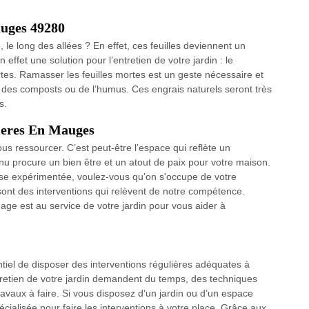
auges 49280
 le long des allées ? En effet, ces feuilles deviennent un
n effet une solution pour l’entretien de votre jardin : le
rtes. Ramasser les feuilles mortes est un geste nécessaire et
e des composts ou de l’humus. Ces engrais naturels seront très
s.
zieres En Mauges
us ressourcer. C’est peut-être l’espace qui reflète un
nu procure un bien être et un atout de paix pour votre maison.
rise expérimentée, voulez-vous qu’on s'occupe de votre
 sont des interventions qui relèvent de notre compétence.
ge est au service de votre jardin pour vous aider à
entiel de disposer des interventions régulières adéquates à
entretien de votre jardin demandent du temps, des techniques
travaux à faire. Si vous disposez d’un jardin ou d’un espace
écialisée pour faire les interventions à votre place. Grâce aux