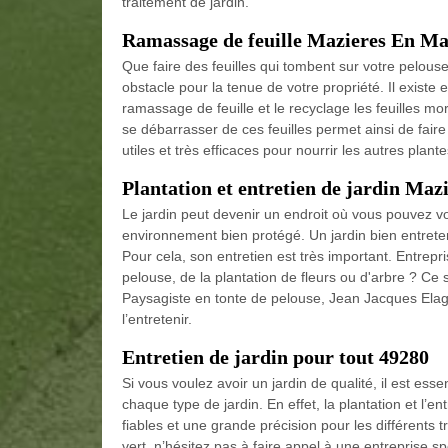
traitement de jardin.
Ramassage de feuille Mazieres En M
Que faire des feuilles qui tombent sur votre pelouse,
obstacle pour la tenue de votre propriété. Il existe e
ramassage de feuille et le recyclage les feuilles mo
se débarrasser de ces feuilles permet ainsi de fair
utiles et très efficaces pour nourrir les autres plante
Plantation et entretien de jardin Ma
Le jardin peut devenir un endroit où vous pouvez vo
environnement bien protégé. Un jardin bien entrete
Pour cela, son entretien est très important. Entrep
pelouse, de la plantation de fleurs ou d'arbre ? Ce
Paysagiste en tonte de pelouse, Jean Jacques Elaga
l’entretenir.
Entretien de jardin pour tout 49280
Si vous voulez avoir un jardin de qualité, il est ess
chaque type de jardin. En effet, la plantation et l’
fiables et une grande précision pour les différents 
vert, n’hésitez pas à faire appel à une entreprise sp