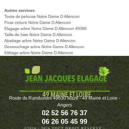
Autres services
Toute de pelouse Notre Dame D Allencon
Pose cloture Notre Dame D Allencon
Elagage arbre Notre Dame D Allencon 49380
Taille de haie Notre Dame D Allencon
Abattage arbre Notre Dame D Allencon
Dessouchage arbre Notre Dame D Allencon
Etêtage arbre Notre Dame D Allencon
Route ds Randusses 49630 Mazé - 49 Maine et Loire -
Angers
02 52 56 76 37
06 26 05 45 99
©2016 - 2026 TOUT DROIT RÉSERVÉ -