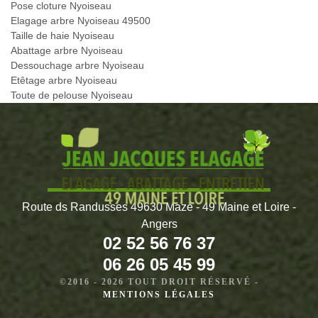
Pose cloture Nyoiseau
Elagage arbre Nyoiseau 49500
Taille de haie Nyoiseau
Abattage arbre Nyoiseau
Dessouchage arbre Nyoiseau
Etêtage arbre Nyoiseau
Toute de pelouse Nyoiseau
Route ds Randusses 49630 Mazé - 49 Maine et Loire -
Angers
02 52 56 76 37
06 26 05 45 99
©2016 - 2026 TOUT DROIT RÉSERVÉ -
MENTIONS LÉGALES