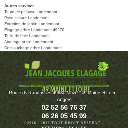
Autres services
Toute de pelouse Landemont
Pose cloture Landemont
Entretien de jardin Landemont
Elagage arbre Landemont 49270
Taille de haie Landemont
Abattage arbre Landemont
Dessouchage arbre Landemont
Route ds Randusses 49630 Mazé - 49 Maine et Loire -
Angers
02 52 56 76 37
06 26 05 45 99
©2016 - 2026 TOUT DROIT RÉSERVÉ -