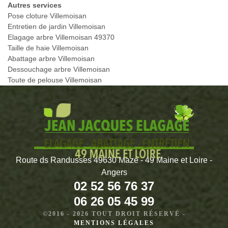
Autres services
Pose cloture Villemoisan
Entretien de jardin Villemoisan
Elagage arbre Villemoisan 49370
Taille de haie Villemoisan
Abattage arbre Villemoisan
Dessouchage arbre Villemoisan
Toute de pelouse Villemoisan
Route ds Randusses 49630 Mazé - 49 Maine et Loire -
Angers
02 52 56 76 37
06 26 05 45 99
©2016 - 2026 TOUT DROIT RÉSERVÉ -
MENTIONS LÉGALES