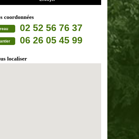
s coordonnées
02 52 56 76 37
reau
06 26 05 45 99
antier
us localiser