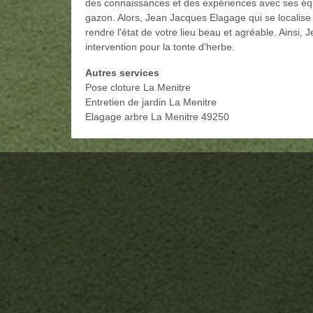
des connaissances et des expériences avec ses équi
gazon. Alors, Jean Jacques Elagage qui se localise 
rendre l'état de votre lieu beau et agréable. Ainsi,
intervention pour la tonte d'herbe.
Autres services
Pose cloture La Menitre
Entretien de jardin La Menitre
Elagage arbre La Menitre 49250