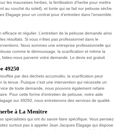
r les mauvaises herbes, la fertilisation d'herbe pour mettre
 au couché du soleil), et tonte qui se fait sur pelouse sèche.
es Elagage pour un contrat pour d’entretien dans l’ensemble.
n efficace et régulier. L’entretien de la pelouse demande ainsi
es résultats. Si vous n’êtes pas professionnel dans le
terventions. Nous sommes une entreprise professionnelle qui
 pelouse comme le démoussage, la scarification et même la
, faites-nous parvenir votre demande. Le devis est gratuit.
be 49250
ouffée par des déchets accumulés, la scarification peut
er la tenue. Puisque c'est une intervention qui nécessite un
service de toute demande, nous pouvons également refaire
aire. Pour cette forme d'entretien de pelouse, notre aide
Elagage sur 49250, nous entretenons des services de qualité.
'herbe à La Menitre
es spécialistes qui ont du savoir-faire spécifique. Vous pensiez
hésitez surtout pas à appeler Jean Jacques Elagage qui dispose