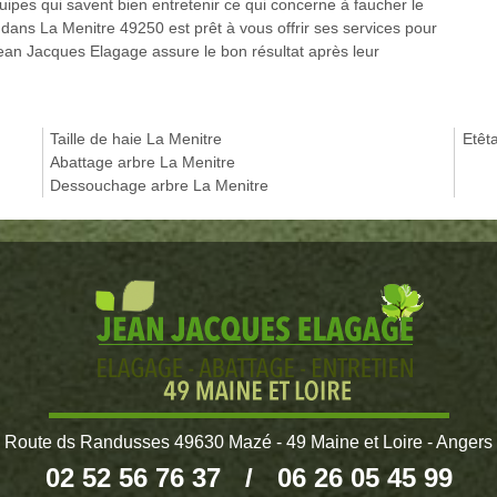
pes qui savent bien entretenir ce qui concerne à faucher le
dans La Menitre 49250 est prêt à vous offrir ses services pour
 Jean Jacques Elagage assure le bon résultat après leur
Taille de haie La Menitre
Etêt
Abattage arbre La Menitre
Dessouchage arbre La Menitre
Route ds Randusses 49630 Mazé - 49 Maine et Loire - Angers
02 52 56 76 37
/
06 26 05 45 99