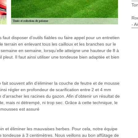
Ton
Ro
- A
faut disposer d’outils fiables ou faire appel pour un entretien
 terrain en enlevant tous les cailloux et les branches sur le
 de semaine en semaine, lorsqu’elle atteigne une hauteur de 8 à
il pleut. Il faut ainsi utiliser une tondeuse bien adaptée et bien
e fait souvent afin d'éliminer la couche de feutre et de mousse
 ainsi régler en profondeur de scarification entre 2 et 4 mm
'arracher les racines du gazon. Afin d'obtenir un résultat de
ide, mais ni détrempé, ni trop sec. Grâce à cette technique, le
e mousses est assuré
oin et éliminer les mauvaises herbes. Pour cela, notre équipe
e tondeuse à 3 centimètres. Nous veillons au bon affûtage de