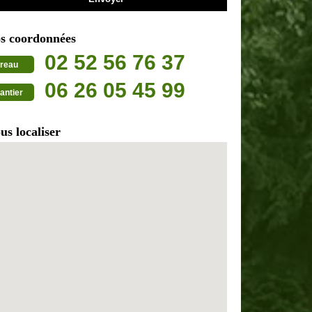
s coordonnées
02 52 56 76 37
reau
06 26 05 45 99
antier
us localiser