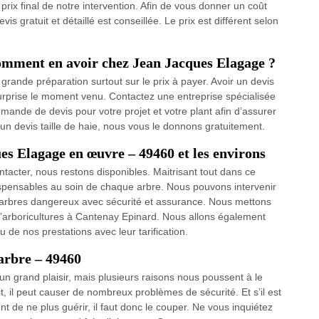
prix final de notre intervention. Afin de vous donner un coût
s gratuit et détaillé est conseillée. Le prix est différent selon
Comment en avoir chez Jean Jacques Elagage ?
 grande préparation surtout sur le prix à payer. Avoir un devis
e surprise le moment venu. Contactez une entreprise spécialisée
ande de devis pour votre projet et votre plant afin d’assurer
’un devis taille de haie, nous vous le donnons gratuitement.
ues Elagage en œuvre – 49460 et les environs
ntacter, nous restons disponibles. Maitrisant tout dans ce
spensables au soin de chaque arbre. Nous pouvons intervenir
s arbres dangereux avec sécurité et assurance. Nous mettons
d’arboricultures à Cantenay Epinard. Nous allons également
 de nos prestations avec leur tarification.
arbre – 49460
un grand plaisir, mais plusieurs raisons nous poussent à le
it, il peut causer de nombreux problèmes de sécurité. Et s’il est
nt de ne plus guérir, il faut donc le couper. Ne vous inquiétez