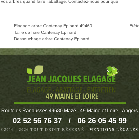
 vos arbres quand faire l’abattage. Contactez-nous pour que
Elagage arbre Cantenay Epinard 49460
Etêt
Taille de haie Cantenay Epinard
Dessouchage arbre Cantenay Epinard
Route ds Randusses 49630 Mazé - 49 Maine et Loire - Angers
02 52 56 76 37
/
06 26 05 45 99
©2016 - 2026 TOUT DROIT RÉSERVÉ -
MENTIONS LÉGALES