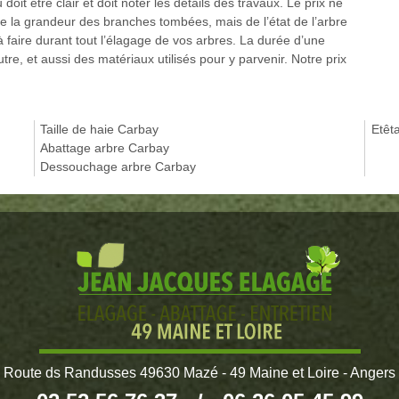
doit être clair et doit noter les détails des travaux. Le prix ne
 la grandeur des branches tombées, mais de l’état de l’arbre
 faire durant tout l’élagage de vos arbres. La durée d’une
tre, et aussi des matériaux utilisés pour y parvenir. Notre prix
Taille de haie Carbay
Etêt
Abattage arbre Carbay
Dessouchage arbre Carbay
Route ds Randusses 49630 Mazé - 49 Maine et Loire - Angers