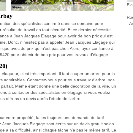
El
arbay
Ro
- A
vention des spécialistes confirmé dans ce domaine pour
résultat de travail en tout sécurité. Et ce dernier nécessite
nfiance à Jean Jacques Elagage pour avoir de bon prix qui est
aine. Donc, n'hésitez pas à appeler Jean Jacques Elagage qui
que avec de prix qui n'est pas cher. Alors, ayez confiance à
420 pour obtenir de bon prix pour vos travaux d'élagage.
20)
agueur, c’est très important. Il faut couper un arbre pour la
cts admirables. Contactez-nous pour tous travaux d’arbre, nos
 parfait. Même étant donné une belle décoration de la ville, un
onc à contacter des spécialistes en élagage si vous voulez
us offrons un devis après l’étude de l’arbre.
r votre propriété, faites toujours une demande de tarif
ez Jean Jacques Elagage sont écrits sur un devis gratuit selon
age a sa difficulté, ainsi chaque tâche n’a pas le même tarif. Le