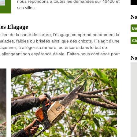
nous répondons à toutes les demandes sur 49420 et
ses villes.
No
ues Elagage
Bu
aintien de la santé de l’arbre, l’élagage comprend notamment la
Ch
ades, faibles ou brisées ainsi que des chicots. Il s’agit d’une
 façonner, à alléger sa ramure, ou encore dans le but de
n allongeant son espérance de vie. Faites-nous confiance pour
No