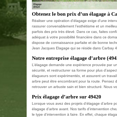
Obtenez le bon prix d’un élagage à C
Réaliser une opération d'élagage exige d'une inter
rassurer convenablement l'esthétisme et un meilleur 
parfois des prix très élevé. Dans ce cas, faites co
adéquat à votre possibilité financière dans ce dom
dispose de connaissance parfaite et de bonne techni
Jean Jacques Elagage qui se réside dans Carbay 49
Notre entreprise élagage d’arbre (494
L’élagage demande une expérience prouvée par un él
sécurité, et restructurer sa forme pour plus d’aspe
élagueurs sont expérimentés, et assurent un travail
arbre peut être encombrant pour la route. Pensez d
retrouver un arbuste sain et bien structuré. Nous vo
Prix élagage d’arbre sur 49420
Lorsque vous avez des projets d’élagage d’arbre pou
élagage d’arbre avant. Nos tarifs d’intervention ch
le type d’intervention à faire. En effet, chaque élag