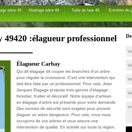
age arbre 49
Abattage arbre 49
Taille de haie 49
Entretien de j
De
 49420 :élagueur professionnel
Élagueur Carbay
Qui dit élagage dit couper les branches d'un arbre
pour réguler la croissance. C’est une intervention qui
doit être faite par un professionnel. Pour cela, Jean
Jacques Elagage propose trois genres d'élagage :
forestier, fruitier et décoratif. Notre équipe d’artisan
en élagage d’arbre est présente pour votre demande.
Des normes de sécurité sont exigées pour pouvoir
élaguer un arbre dangereux. Pour cela, nous nous
occupons de vos arbres et vous assure une
intervention de qualité. En activité sur toute la région,