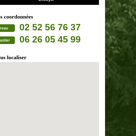
s coordonnées
02 52 56 76 37
reau
06 26 05 45 99
antier
us localiser