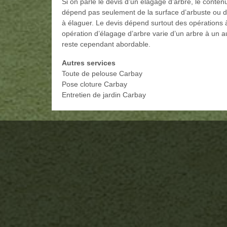
Si on parle le devis d’un élagage d’arbre, le contenu 
dépend pas seulement de la surface d’arbuste ou de
à élaguer. Le devis dépend surtout des opérations à
opération d’élagage d’arbre varie d’un arbre à un au
reste cependant abordable.
Autres services
Toute de pelouse Carbay
Pose cloture Carbay
Entretien de jardin Carbay