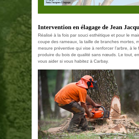
Intervention en élagage de Jean Jacq
Réalisé à la fois par souci esthétique et pour le m
coupe des rameaux, la taille de branches mortes, mal
mesure préventive qui vise à renforcer l’arbre, à le
produire du bois de qualité sans nœuds. Le tout, e
vous aider si vous habitez à Carbay.