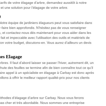
tarifs de votre élagage d’arbre, demandez aussitôt à notre
et une solution pour l’élagage de votre arbre.
0
otre équipe de jardiniers élagueurs peut vous satisfaire dans
ir-faire bien approfondis. N’hésitez pas de vous renseigner
 et contactez-nous dès maintenant pour vous aider dans les
it et impeccable avec l’utilisation des outils et matériels de
lon votre budget, discutons-en. Vous aurez d’ailleurs un devis
ues Elagage
rbres. Il faut d’abord laisser se passer l’hiver, autrement dit, un
 chute des feuilles se termine afin de bien connaître tout ce qu’il
faire appel à un spécialiste en élagage à Carbay est donc après
lons à offrir le meilleur rapport qualité-prix pour nos clients
méthodes d’élagage d’arbre sur Carbay. Nous vous ferons
e pas cher et très abordable. Nous sommes une entreprise