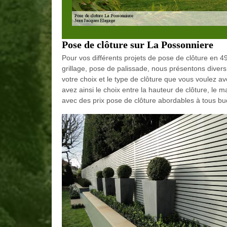
Pose de clôture sur La Possonniere
Pour vos différents projets de pose de clôture en
grillage, pose de palissade, nous présentons divers 
votre choix et le type de clôture que vous voulez a
avez ainsi le choix entre la hauteur de clôture, le m
avec des prix pose de clôture abordables à tous bu