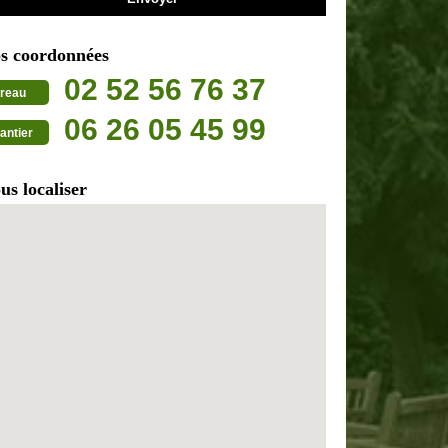
s coordonnées
02 52 56 76 37
reau
06 26 05 45 99
antier
us localiser