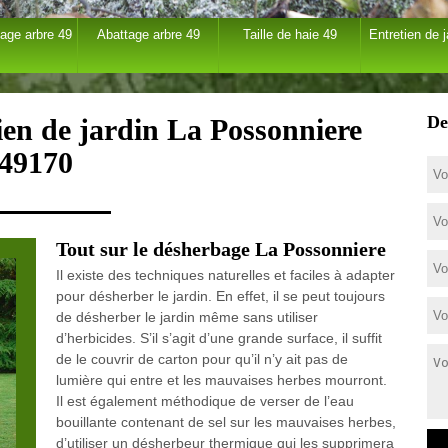
age arbre 49
Abattage arbre 49
Taille de haie 49
Entretien de j
De
tien de jardin La Possonniere
49170
Tout sur le désherbage La Possonniere
Il existe des techniques naturelles et faciles à adapter
pour désherber le jardin. En effet, il se peut toujours
de désherber le jardin même sans utiliser
d’herbicides. S’il s’agit d’une grande surface, il suffit
de le couvrir de carton pour qu’il n’y ait pas de
lumière qui entre et les mauvaises herbes mourront.
Il est également méthodique de verser de l’eau
bouillante contenant de sel sur les mauvaises herbes,
d’utiliser un désherbeur thermique qui les supprimera