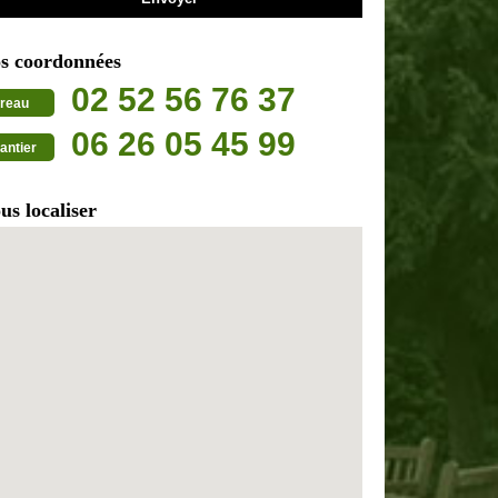
s coordonnées
02 52 56 76 37
reau
06 26 05 45 99
antier
us localiser