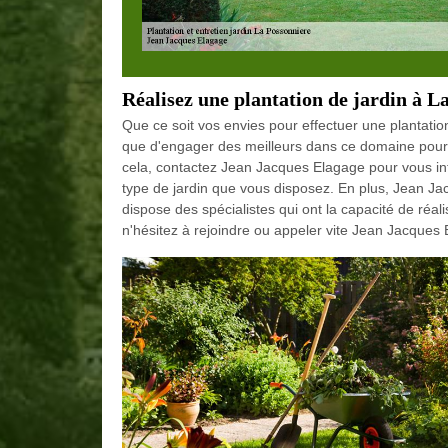
Réalisez une plantation de jardin à L
Que ce soit vos envies pour effectuer une plantation 
que d'engager des meilleurs dans ce domaine pour 
cela, contactez Jean Jacques Elagage pour vous inter
type de jardin que vous disposez. En plus, Jean J
dispose des spécialistes qui ont la capacité de réa
n'hésitez à rejoindre ou appeler vite Jean Jacques E