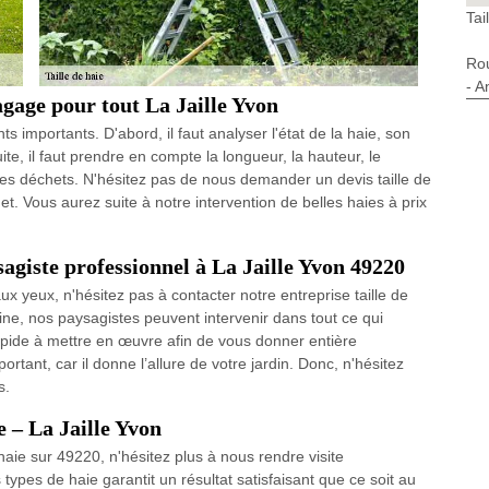
Tai
Ro
- A
agage pour tout La Jaille Yvon
s importants. D'abord, il faut analyser l'état de la haie, son
ite, il faut prendre en compte la longueur, la hauteur, le
des déchets. N'hésitez pas de nous demander un devis taille de
et. Vous aurez suite à notre intervention de belles haies à prix
ysagiste professionnel à La Jaille Yvon 49220
x yeux, n'hésitez pas à contacter notre entreprise taille de
e, nos paysagistes peuvent intervenir dans tout ce qui
rapide à mettre en œuvre afin de vous donner entière
portant, car il donne l’allure de votre jardin. Donc, n'hésitez
s.
e – La Jaille Yvon
haie sur 49220, n'hésitez plus à nous rendre visite
s types de haie garantit un résultat satisfaisant que ce soit au