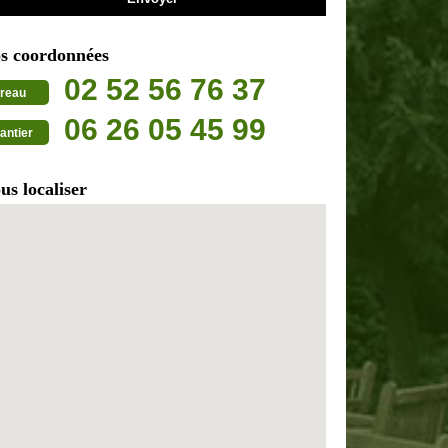
s coordonnées
02 52 56 76 37
reau
06 26 05 45 99
antier
us localiser