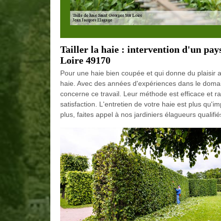
Tailler la haie : intervention d'un pa
Loire 49170
Pour une haie bien coupée et qui donne du plaisir au
haie. Avec des années d'expériences dans le domain
concerne ce travail. Leur méthode est efficace et 
satisfaction. L'entretien de votre haie est plus qu'im
plus, faites appel à nos jardiniers élagueurs qualifié