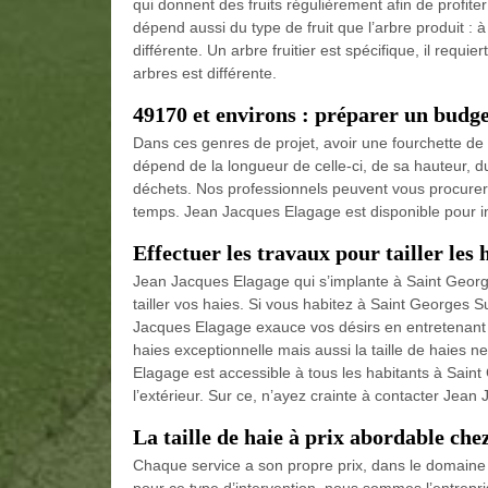
qui donnent des fruits régulièrement afin de profiter
dépend aussi du type de fruit que l’arbre produit : 
différente. Un arbre fruitier est spécifique, il requie
arbres est différente.
49170 et environs : préparer un budget 
Dans ces genres de projet, avoir une fourchette de p
dépend de la longueur de celle-ci, de sa hauteur, du 
déchets. Nos professionnels peuvent vous procurer
temps. Jean Jacques Elagage est disponible pour i
Effectuer les travaux pour tailler les
Jean Jacques Elagage qui s’implante à Saint Georg
tailler vos haies. Si vous habitez à Saint Georges 
Jacques Elagage exauce vos désirs en entretenant 
haies exceptionnelle mais aussi la taille de haies n
Elagage est accessible à tous les habitants à Saint
l’extérieur. Sur ce, n’ayez crainte à contacter Jea
La taille de haie à prix abordable ch
Chaque service a son propre prix, dans le domaine de