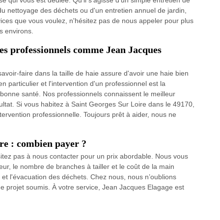
e qui vous est dédiée. Qu'il s'agisse d’un simple entretien de
, du nettoyage des déchets ou d'un entretien annuel de jardin,
ices que vous voulez, n'hésitez pas de nous appeler pour plus
s environs.
tes professionnels comme Jean Jacques
voir-faire dans la taille de haie assure d'avoir une haie bien
 particulier et l'intervention d'un professionnel est la
n bonne santé. Nos professionnels connaissent le meilleur
sultat. Si vous habitez à Saint Georges Sur Loire dans le 49170,
tervention professionnelle. Toujours prêt à aider, nous ne
ire : combien payer ?
ésitez pas à nous contacter pour un prix abordable. Nous vous
eur, le nombre de branches à tailler et le coût de la main
t l'évacuation des déchets. Chez nous, nous n’oublions
ue projet soumis. À votre service, Jean Jacques Elagage est