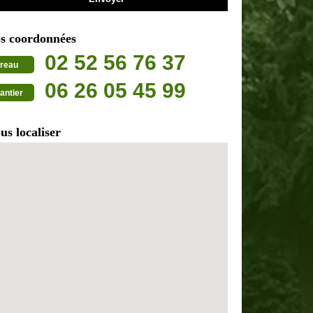
s coordonnées
02 52 56 76 37
reau
06 26 05 45 99
antier
us localiser