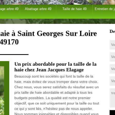
age arbre 49
Abattage arbre 49
Taille de haie 49
Entretien de j
De
haie à Saint Georges Sur Loire
49170
Un prix abordable pour la taille de la
haie chez Jean Jacques Elagage
Beaucoup sont les sociétés qui font la taille de la
haie, mais évitez de vous tromper dans votre choix.
Chez nous, vous serez satisfaits du résultat avec un
prix taille de haie abordable et adapté à tous les
budgets possibles. La qualité est notre premier
objectif, que ce soit uniquement pour la taille ou tout
ce qui y sont liés, n'hésitez pas de nous appeler.
Nous sommes joignables et disponibles quand vous