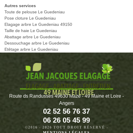
Autres services
Toute de pelouse Le Guedeniau
Pose cloture Le Guedeniau
Elagage arbre Le Guedeniau 49150
Taille de haie Le Guedeniau
Abattage arbre Le Guedeniau
Dessouchage arbre Le Guedeniau
Etêtage arbre Le Guedeniau
Route ds Randusses 49630 Mazé - 49 Maine et Loire -
Angers
02 52 56 76 37
06 26 05 45 99
©2016 - 2026 TOUT DROIT RÉSERVÉ -
MENTIONS LÉGALES