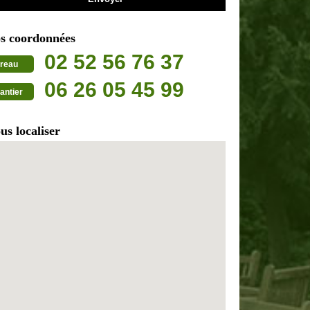
s coordonnées
02 52 56 76 37
reau
06 26 05 45 99
antier
us localiser