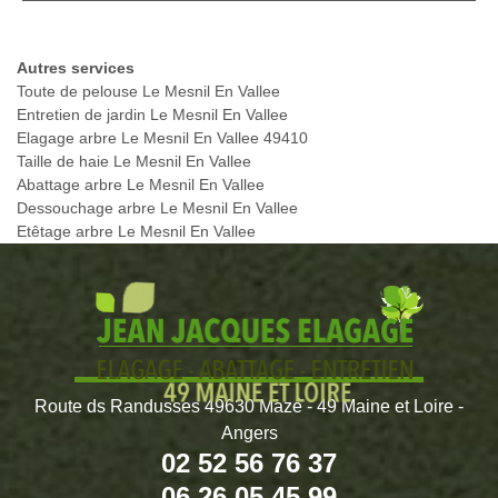
Autres services
Toute de pelouse Le Mesnil En Vallee
Entretien de jardin Le Mesnil En Vallee
Elagage arbre Le Mesnil En Vallee 49410
Taille de haie Le Mesnil En Vallee
Abattage arbre Le Mesnil En Vallee
Dessouchage arbre Le Mesnil En Vallee
Etêtage arbre Le Mesnil En Vallee
Route ds Randusses 49630 Mazé - 49 Maine et Loire -
Angers
02 52 56 76 37
06 26 05 45 99